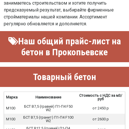
занимаетесь строительством и хотите получить
предсказуемый результат, выбирайте фирменные
стройматериалы нашей компании. Ассортимент
регулярно обновляется и дополняется.
Наш общий прайс-лист на
бетон в Прокопьевске
Товарный бетон
Стоимость с НДС за м3/
Марка
Наименование
руб
БСТ В7,5 (гравий) П1-П4 F50
М100
от 2450 р
W2
БСТ В7,5 (гранит) П1-П4 F100
М100
от 2600 р
W2
БСТ В12,5 (гравий) П1-П4